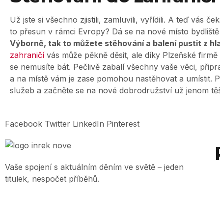
Už jste si všechno zjistili, zamluvili, vyřídili. A teď vás 
to přesun v rámci Evropy? Dá se na nové místo bydliště
Výborně, tak to můžete stěhování a balení pustit z hl
zahraničí
vás může pěkně děsit, ale díky Plzeňské firmě
se nemusíte bát. Pečlivě zabalí všechny vaše věci, připr
a na místě vám je zase pomohou nastěhovat a umístit. P
služeb a začněte se na nové dobrodružství už jenom těš
Facebook
Twitter
LinkedIn
Pinterest
Vaše spojení s aktuálním děním ve světě – jeden
titulek, nespočet příběhů.