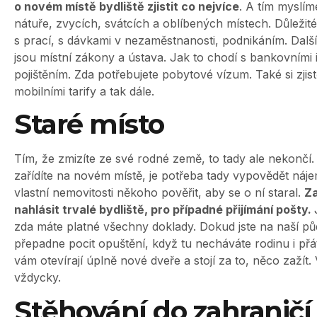
o novém místě bydliště zjistit co nejvíce
. A tím myslím
nátuře, zvycích, svátcích a oblíbených místech. Důležité je
s prací, s dávkami v nezaměstnanosti, podnikáním. Další
jsou místní zákony a ústava. Jak to chodí s bankovními 
pojištěním. Zda potřebujete pobytové vízum. Také si zjistě
mobilními tarify a tak dále.
Staré místo
Tím, že zmizíte ze své rodné země, to tady ale nekončí.
zařídíte na novém místě, je potřeba tady vypovědět náj
vlastní nemovitosti někoho pověřit, aby se o ní staral.
Za
nahlásit trvalé bydliště, pro případné přijímání pošty.
zda máte platné všechny doklady. Dokud jste na naší p
přepadne pocit opuštění, když tu necháváte rodinu i přát
vám otevírají úplně nové dveře a stojí za to, něco zažít.
vždycky.
Stěhování do zahraničí