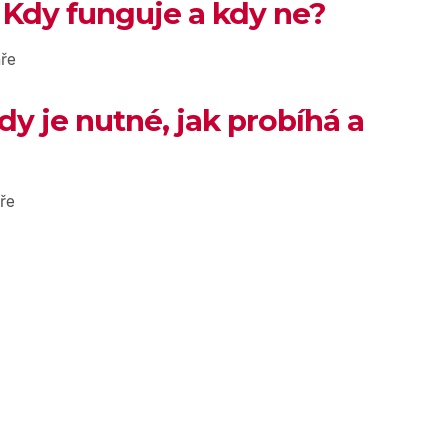
 Kdy funguje a kdy ne?
ře
dy je nutné, jak probíhá a
ře