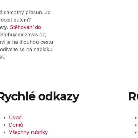
čeká samotný přesun. Je
 dojet autem?
avy
.
Stěhování do
 Stěhujemezavas.cz,
aví je na dlouhou cestu
odívejte se na nabídku
it.
Rychlé odkazy
R
Úvod
Domů
Všechny rubriky