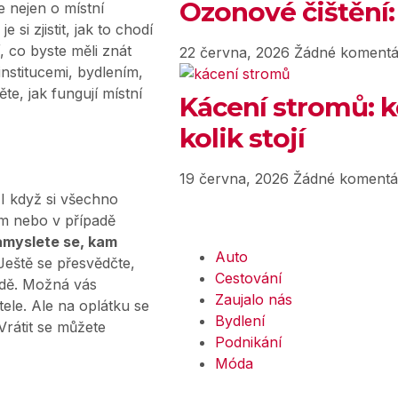
Ozonové čištění:
e nejen o místní
 si zjistit, jak to chodí
, co byste měli znát
22 června, 2026
Žádné komentá
institucemi, bydlením,
te, jak fungují místní
Kácení stromů: k
kolik stojí
19 června, 2026
Žádné komentá
 I když si všechno
em nebo v případě
myslete se, kam
Auto
Ještě se přesvědčte,
Cestování
ůdě. Možná vás
Zaujalo nás
ele. Ale na oplátku se
Bydlení
 Vrátit se můžete
Podnikání
Móda