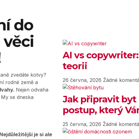
ní do
 věci
!
AI vs copywriter:
teorii
zvaně zvedáte kotvy?
26 června, 2026
Žádné komentá
ní rodné země a
dvahy.
Nejen odvaha
Jak připravit byt
e. My se dneska
postup, který Vám
25 června, 2026
Žádné komentá
Nejdůležitější je si ale