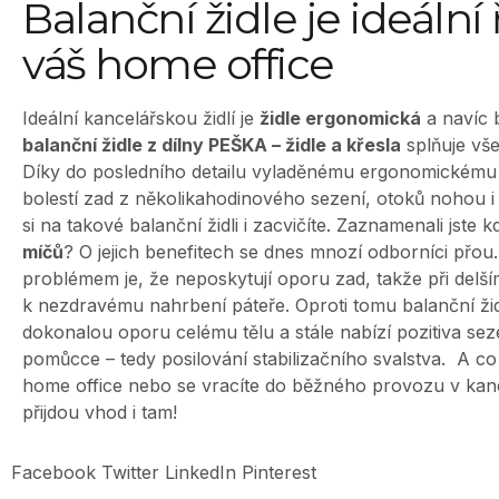
Balanční židle je ideální
váš home office
Ideální kancelářskou židlí je
židle ergonomická
a navíc 
balanční židle z dílny PEŠKA – židle a křesla
splňuje vš
Díky do posledního detailu vyladěnému ergonomickému 
bolestí zad z několikahodinového sezení, otoků nohou i 
si na takové balanční židli i zacvičíte. Zaznamenali jste k
míčů
? O jejich benefitech se dnes mnozí odborníci přou.
problémem je, že neposkytují oporu zad, takže při delš
k nezdravému nahrbení páteře. Oproti tomu balanční žid
dokonalou oporu celému tělu a stále nabízí pozitiva seze
pomůcce – tedy posilování stabilizačního svalstva.
A co 
home office nebo se vracíte do běžného provozu v kanc
přijdou vhod i tam!
Facebook
Twitter
LinkedIn
Pinterest