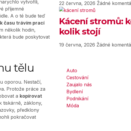
arychlo vytvořili,
22 června, 2026
Žádné komentá
vé příjemné
idle. A o té bude teď
Kácení stromů: k
ik času trávím prací
kolik stojí
m několik hodin,
, která bude poskytovat
19 června, 2026
Žádné komentá
u tělu
Auto
Cestování
ou oporou. Nestačí,
Zaujalo nás
ava. Protože práce za
Bydlení
sobovat a
kopírovat
Podnikání
k tiskárně, záklony,
Móda
razovky, předklony
mohli pokračovat