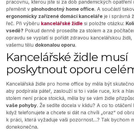
pracovnu, kterou jste si za dob pandemických opatření n
přeměnit v
plnohodnotný home office
. A součástí tako
ergonomicky zařízené domácí kanceláře
je i správná ž
řeč.
Při výběru
kancelářské židle
si položte otázku:
Kol
vsedě?
Pokud denně prosedíte za stolem a za počítače
opravdu se vyplatí si pořídit zdravou kancelářskou židli
vašemu tělu
dokonalou oporu
.
Kancelářské židle musí
poskytnout oporu celém
Kancelářská židle pro home office by měla být skutečn
aby podpírala páteř, zaslouží si to i vaše ruce, krk a hl
stolem není práce stoická, měla by se vám židle přizpů
vaše pohyby
. Že sedíte docela v klidu? A co to otáčení 
když telefonujete a chcete si dát na chvíli „oraz“ od ob
k práci, která vyžaduje vaši pozornost…? Tak bychom 
donekonečna.