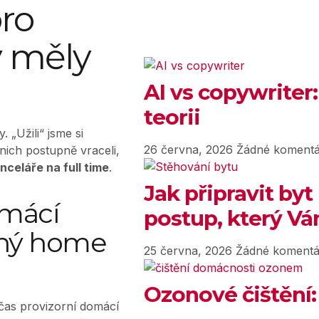
pro
y měly
AI vs copywriter:
teorii
 „Užili“ jsme si
26 června, 2026
Žádné komentá
nich postupně vraceli,
nceláře na full time
.
Jak připravit byt
omácí
postup, který Vám
tný home
25 června, 2026
Žádné komentá
Ozonové čištění:
 čas provizorní domácí