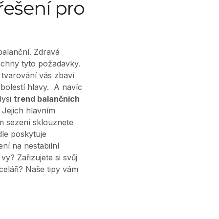
 řešení pro
balanční. Zdravá
echny tyto požadavky.
tvarování vás zbaví
bolestí hlavy.
A navíc
dysi
trend balančních
 Jejich hlavním
ím sezení sklouznete
le poskytuje
ní na nestabilní
vy? Zařizujete si svůj
eláři? Naše tipy vám