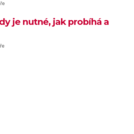
ře
dy je nutné, jak probíhá a
ře