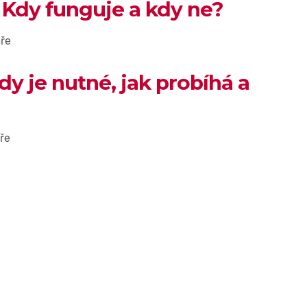
 Kdy funguje a kdy ne?
ře
dy je nutné, jak probíhá a
ře