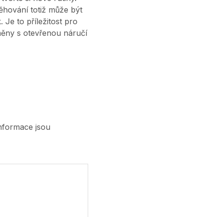
těhování totiž může být
 Je to příležitost pro
změny s otevřenou náručí
nformace jsou