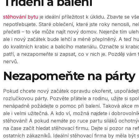
Třídění a balení
stěhování bytu
je ideální příležitost k úklidu. Zbavte se v
nepotřebujete. Staré oblečení, které jste roky nenosili, ne
přečetli – to vše může najít nový domov. Nejenže tím ule
ale i nový začátek bude lehčí a méně přeplněný. A teď hur
do kvalitních krabic a balicího materiálu. Označte si krab
patří, a nezapomeňte si zapsat, co v nich je. Později vám 
nervů.
Nezapomeňte na párty
Pokud chcete nový začátek opravdu okořenit, uspořádej
rozlučkovou párty. Pozvěte přátele a rodinu, užijte si sp
nenápadně požádejte o pomoc při balení. Taková akce m
ale i velmi užitečná. A kdo ví, možná najdete i dobrovoln
stěhování! A pokud nemáte po ruce partu siláků ochotnýc
na čase začít hledat stěhovací firmu. Dejte si pozor na r
ostatních zákazníků. Ideální stěhovací firma by měla být s