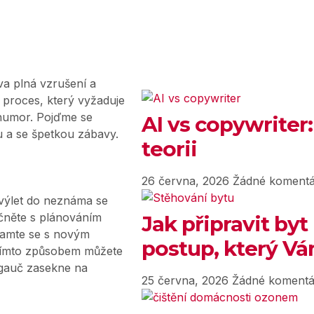
va plná vzrušení a
o proces, který vyžaduje
 humor. Pojďme se
AI vs copywriter:
u a se špetkou zábavy.
teorii
26 června, 2026
Žádné komentá
výlet do neznáma se
ačněte s plánováním
Jak připravit byt
znamte se s novým
postup, který Vám
 Tímto způsobem můžete
e gauč zasekne na
25 června, 2026
Žádné komentá