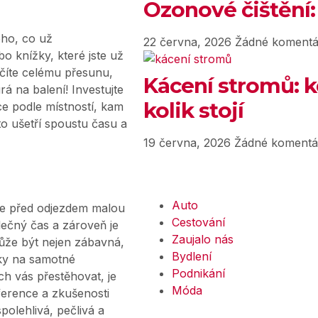
Ozonové čištění:
šeho, co už
22 června, 2026
Žádné komentá
bo knížky, které jste už
hčíte celému přesunu,
Kácení stromů: k
á na balení! Investujte
kolik stojí
ice podle místností, kam
to ušetří spoustu času a
19 června, 2026
Žádné komentá
Auto
te před odjezdem malou
Cestování
olečný čas a zároveň je
Zaujalo nás
ůže být nejen zábavná,
Bydlení
íky na samotné
Podnikání
h vás přestěhovat, je
Móda
eference a zkušenosti
polehlivá, pečlivá a