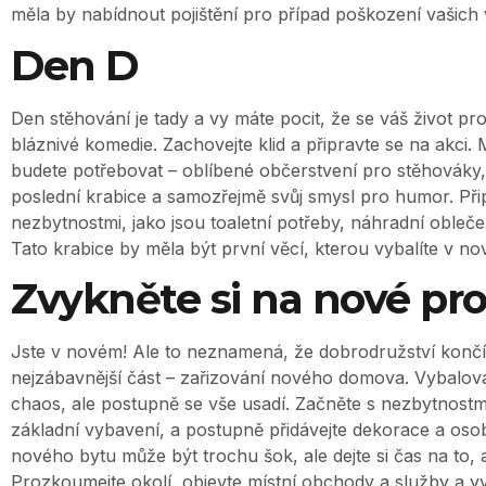
měla by nabídnout pojištění pro případ poškození vašich 
Den D
Den stěhování je tady a vy máte pocit, že se váš život pr
bláznivé komedie. Zachovejte klid a připravte se na akci. 
budete potřebovat – oblíbené občerstvení pro stěhováky,
poslední krabice a samozřejmě svůj smysl pro humor. Připr
nezbytnostmi, jako jsou toaletní potřeby, náhradní obleče
Tato krabice by měla být první věcí, kterou vybalíte v no
Zvykněte si na nové pro
Jste v novém! Ale to neznamená, že dobrodružství končí
nejzábavnější část – zařizování nového domova. Vybalov
chaos, ale postupně se vše usadí. Začněte s nezbytnostmi
základní vybavení, a postupně přidávejte dekorace a oso
nového bytu může být trochu šok, ale dejte si čas na to, a
Prozkoumejte okolí, objevte místní obchody a služby a vyt