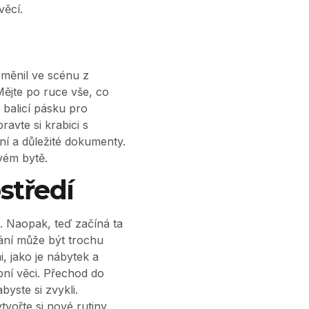
věcí.
oměnil ve scénu z
Mějte po ruce vše, co
 balicí pásku pro
avte si krabici s
ní a důležité dokumenty.
vém bytě.
středí
. Naopak, teď začíná ta
ání může být trochu
, jako je nábytek a
bní věci. Přechod do
byste si zvykli.
vořte si nové rutiny.