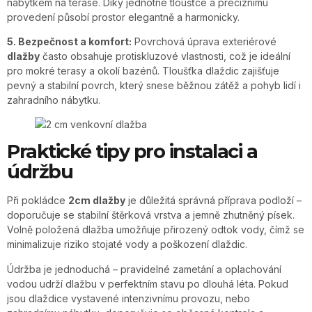
nábytkem na terase. Díky jednotné tloušťce a preciznímu
provedení působí prostor elegantně a harmonicky.
5. Bezpečnost a komfort:
Povrchová úprava exteriérové
dlažby
často obsahuje protiskluzové vlastnosti, což je ideální
pro mokré terasy a okolí bazénů. Tloušťka dlaždic zajišťuje
pevný a stabilní povrch, který snese běžnou zátěž a pohyb lidí i
zahradního nábytku.
Praktické tipy pro instalaci a
údržbu
Při pokládce
2cm dlažby
je důležitá správná příprava podloží –
doporučuje se stabilní štěrková vrstva a jemně zhutněný písek.
Volně položená dlažba umožňuje přirozený odtok vody, čímž se
minimalizuje riziko stojaté vody a poškození dlaždic.
Údržba je jednoduchá – pravidelné zametání a oplachování
vodou udrží dlažbu v perfektním stavu po dlouhá léta. Pokud
jsou dlaždice vystavené intenzivnímu provozu, nebo