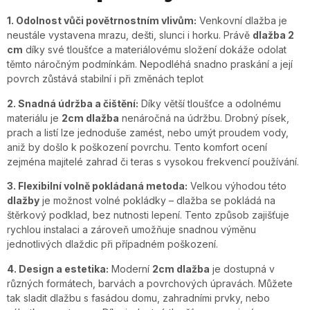
1. Odolnost vůči povětrnostním vlivům:
Venkovní dlažba je
neustále vystavena mrazu, dešti, slunci i horku. Právě
dlažba 2
cm
díky své tloušťce a materiálovému složení dokáže odolat
těmto náročným podmínkám. Nepodléhá snadno praskání a její
povrch zůstává stabilní i při změnách teplot
2. Snadná údržba a čištění:
Díky větší tloušťce a odolnému
materiálu je
2cm dlažba
nenáročná na údržbu. Drobný písek,
prach a listí lze jednoduše zamést, nebo umýt proudem vody,
aniž by došlo k poškození povrchu. Tento komfort ocení
zejména majitelé zahrad či teras s vysokou frekvencí používání.
3. Flexibilní volně pokládaná metoda:
Velkou výhodou této
dlažby
je možnost volné pokládky – dlažba se pokládá na
štěrkový podklad, bez nutnosti lepení. Tento způsob zajišťuje
rychlou instalaci a zároveň umožňuje snadnou výměnu
jednotlivých dlaždic při případném poškození.
4. Design a estetika:
Moderní
2cm dlažba
je dostupná v
různých formátech, barvách a povrchových úpravách. Můžete
tak sladit dlažbu s fasádou domu, zahradními prvky, nebo