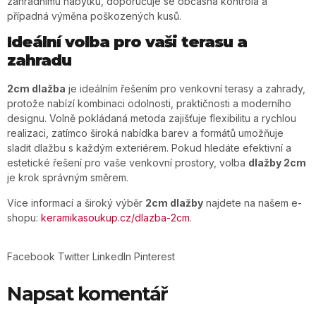
zahradnímu nábytku, doporučuje se občasná kontrola a
případná výměna poškozených kusů.
Ideální volba pro vaši terasu a
zahradu
2cm dlažba
je ideálním řešením pro venkovní terasy a zahrady,
protože nabízí kombinaci odolnosti, praktičnosti a moderního
designu. Volně pokládaná metoda zajišťuje flexibilitu a rychlou
realizaci, zatímco široká nabídka barev a formátů umožňuje
sladit dlažbu s každým exteriérem. Pokud hledáte efektivní a
estetické řešení pro vaše venkovní prostory, volba
dlažby 2cm
je krok správným směrem.
Více informací a široký výběr
2cm dlažby
najdete na našem e-
shopu:
keramikasoukup.cz/dlazba-2cm
.
Facebook
Twitter
LinkedIn
Pinterest
Napsat komentář