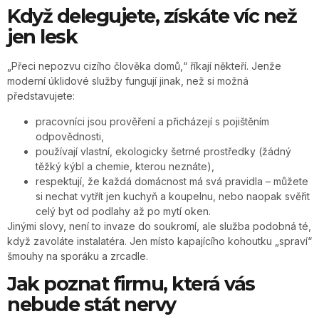
Když delegujete, získáte víc než
jen lesk
„Přeci nepozvu cizího člověka domů,“ říkají někteří. Jenže
moderní úklidové služby fungují jinak, než si možná
představujete:
pracovníci jsou prověření a přicházejí s pojištěním
odpovědnosti,
používají vlastní, ekologicky šetrné prostředky (žádný
těžký kýbl a chemie, kterou neznáte),
respektují, že každá domácnost má svá pravidla – můžete
si nechat vytřít jen kuchyň a koupelnu, nebo naopak svěřit
celý byt od podlahy až po mytí oken.
Jinými slovy, není to invaze do soukromí, ale služba podobná té,
když zavoláte instalatéra. Jen místo kapajícího kohoutku „spraví“
šmouhy na sporáku a zrcadle.
Jak poznat firmu, která vás
nebude stát nervy