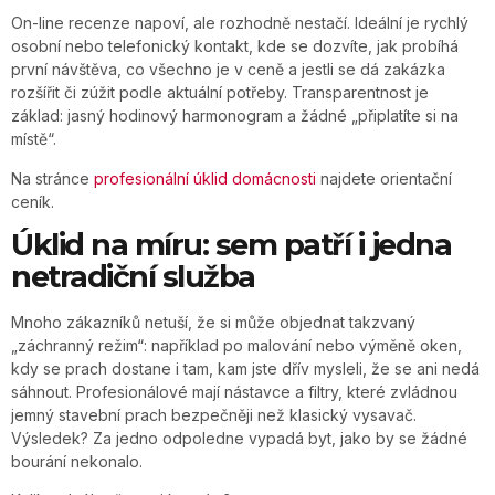
On-line recenze napoví, ale rozhodně nestačí. Ideální je rychlý
osobní nebo telefonický kontakt, kde se dozvíte, jak probíhá
první návštěva, co všechno je v ceně a jestli se dá zakázka
rozšířit či zúžit podle aktuální potřeby. Transparentnost je
základ: jasný hodinový harmonogram a žádné „připlatíte si na
místě“.
Na stránce
profesionální úklid domácnosti
najdete orientační
ceník.
Úklid na míru: sem patří i jedna
netradiční služba
Mnoho zákazníků netuší, že si může objednat takzvaný
„záchranný režim“: například po malování nebo výměně oken,
kdy se prach dostane i tam, kam jste dřív mysleli, že se ani nedá
sáhnout. Profesionálové mají nástavce a filtry, které zvládnou
jemný stavební prach bezpečněji než klasický vysavač.
Výsledek? Za jedno odpoledne vypadá byt, jako by se žádné
bourání nekonalo.