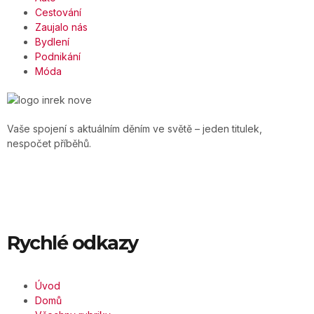
Cestování
Zaujalo nás
Bydlení
Podnikání
Móda
Vaše spojení s aktuálním děním ve světě – jeden titulek,
nespočet příběhů.
Rychlé odkazy
Úvod
Domů