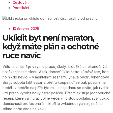
Cestování
Podnikání
10 června, 2025
Uklidit byt není maraton,
když máte plán a ochotné
ruce navíc
Většina z nás žije v rytmu práce, školy, kroužků a nekonečných
notifikací na telefonu. A tak domácí úklid často zůstává tam, kde
ho nikdo nevidí – v mentálním seznamu „měl/a bych“. Víkendový
slib „v sobotu fakt vysaji a přetřu koupelnu“ se pak posune na
neděli, z neděle na příští týden… a najednou se divíte, jak rychle
umí prach vyrobit nový nátěr poliček. Přitom existuje jednoduché
řešení, které vám vrátí volné večery i čistou podlahu: svěřit úklid
domácnosti profesionálům, kteří to zvládnou rychleji, než se
stihne ohřát voda na kávu.