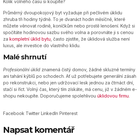
Kolik volného času si koupíte?
Průměrný dvoupokojový byt vyžaduje při pečlivém úklidu
zhruba tři hodiny týdně. To je dvanáct hodin měsíčně, které
můžete věnovat rodině, koníčkům nebo prostě lenošení. Když si
spočítáte hodinovou sazbu svého volna a porovnáte ji s cenou
za
kompletní úklid bytu
, často zjistíte, že úklidová služba není
luxus, ale investice do vlastního klidu.
Malé shrnutí
Profesionální úklid
znamená čistý domov, žádné skluzné termíny
ani tahání kýblů po schodech. Ať už potřebujete generální zásah
po rekonstrukci, nebo jen udržovací lesk jednou za čtrnáct dní,
stačí si říct. Volný čas, který tím získáte, má cenu, již v žádném e-
shopu nekoupíte. Doporučujeme spolehlivou
úklidovou firmu
.
Facebook
Twitter
LinkedIn
Pinterest
Napsat komentář